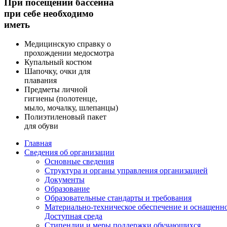
При посещении бассейна
при себе необходимо
иметь
Медицинскую справку о
прохождении медосмотра
Купальный костюм
Шапочку, очки для
плавания
Предметы личной
гигиены (полотенце,
мыло, мочалку, шлепанцы)
Полиэтиленовый пакет
для обуви
Главная
Сведения об организации
Основные сведения
Структура и органы управления организацией
Документы
Образование
Образовательные стандарты и требования
Материально-техническое обеспечение и оснащенно
Доступная среда
Стипендии и меры поддержки обучающихся