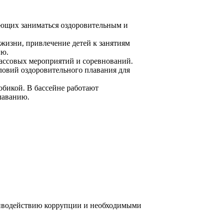
ющих заниматься оздоровительным и
жизни, привлечение детей к занятиям
ию.
совых мероприятий и соревнований.
ловий оздоровительного плавания для
бикой. В бассейне работают
лаванию.
тиводействию коррупции и необходимыми